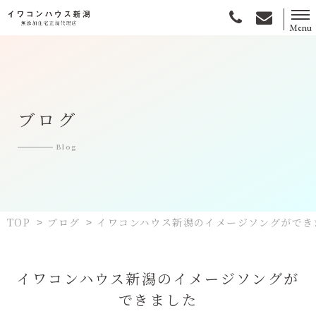
Menu
無添加住宅とは
選ばれる理由
ブログ
施工事例
Blog
お客様の声
土地情報
TOP
ブログ
イワコンハウス新潟のイメージソングができ
>
>
会社情報
イワコンハウス新潟のイメージソングが
できました
資料請求