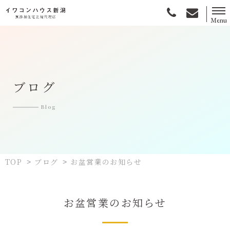
Menu
無添加住宅とは
選ばれる理由
ブログ
施工事例
Blog
お客様の声
土地情報
TOP
ブログ
お盆営業のお知らせ
>
>
会社情報
お盆営業のお知らせ
資料請求