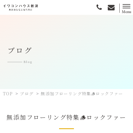
Menu
無添加住宅とは
選ばれる理由
ブログ
施工事例
Blog
お客様の声
土地情報
TOP
ブログ
無添加フローリング特集🪵ロックファー
>
>
会社情報
無添加フローリング特集🪵ロックファー
資料請求